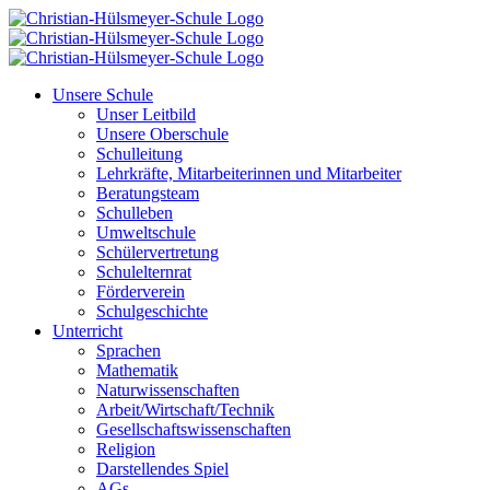
Zum
Inhalt
springen
Unsere Schule
Unser Leitbild
Unsere Oberschule
Schulleitung
Lehrkräfte, Mitarbeiterinnen und Mitarbeiter
Beratungsteam
Schulleben
Umweltschule
Schülervertretung
Schulelternrat
Förderverein
Schulgeschichte
Unterricht
Sprachen
Mathematik
Naturwissenschaften
Arbeit/Wirtschaft/Technik
Gesellschaftswissenschaften
Religion
Darstellendes Spiel
AGs