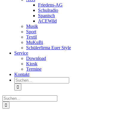
Friedens-AG
Schulradio
Spanisch
ACEWild
Musik
Sport
Textil
MuKuBi
Schülerfirma Euer Style
Service
Download
Kiosk
Termine
Kontakt
Suche
nach:
Suche
nach:
Zeige
grösseres
Bild