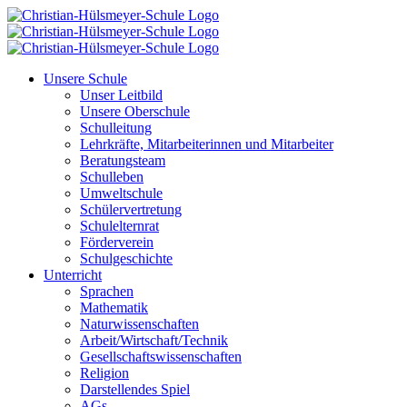
Zum
Inhalt
springen
Unsere Schule
Unser Leitbild
Unsere Oberschule
Schulleitung
Lehrkräfte, Mitarbeiterinnen und Mitarbeiter
Beratungsteam
Schulleben
Umweltschule
Schülervertretung
Schulelternrat
Förderverein
Schulgeschichte
Unterricht
Sprachen
Mathematik
Naturwissenschaften
Arbeit/Wirtschaft/Technik
Gesellschaftswissenschaften
Religion
Darstellendes Spiel
AGs