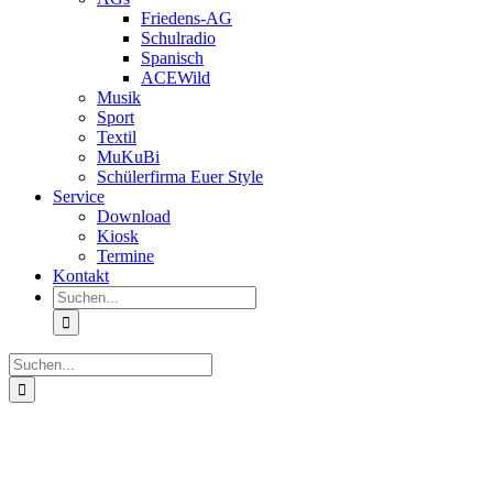
Friedens-AG
Schulradio
Spanisch
ACEWild
Musik
Sport
Textil
MuKuBi
Schülerfirma Euer Style
Service
Download
Kiosk
Termine
Kontakt
Suche
nach:
Suche
nach:
Zeige
grösseres
Bild