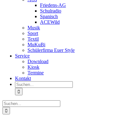
Friedens-AG
Schulradio
Spanisch
ACEWild
Musik
Sport
Textil
MuKuBi
Schülerfirma Euer Style
Service
Download
Kiosk
Termine
Kontakt
Suche
nach:
Suche
nach:
Zeige
grösseres
Bild