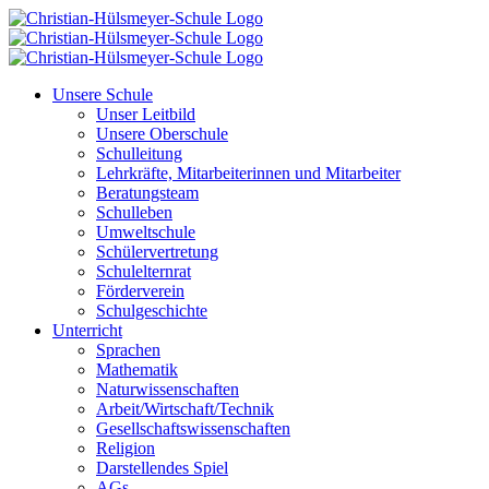
Zum
Inhalt
springen
Unsere Schule
Unser Leitbild
Unsere Oberschule
Schulleitung
Lehrkräfte, Mitarbeiterinnen und Mitarbeiter
Beratungsteam
Schulleben
Umweltschule
Schülervertretung
Schulelternrat
Förderverein
Schulgeschichte
Unterricht
Sprachen
Mathematik
Naturwissenschaften
Arbeit/Wirtschaft/Technik
Gesellschaftswissenschaften
Religion
Darstellendes Spiel
AGs