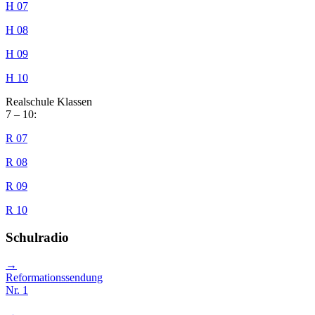
H 07
H 08
H 09
H 10
Realschule Klassen
7 – 10:
R 07
R 08
R 09
R 10
Schulradio
→
Reformationssendung
Nr. 1
→