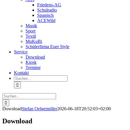
Friedens-AG
Schulradio
Spanisch
ACEWild
Musik
Sport
Textil
MuKuBi
Schülerfirma Euer Style
Service
Download
Kiosk
Termine
Kontakt
Suche
nach:
Suche
nach:
Download
Stefan Oelgemöller
2026-06-18T20:52:03+02:00
Download