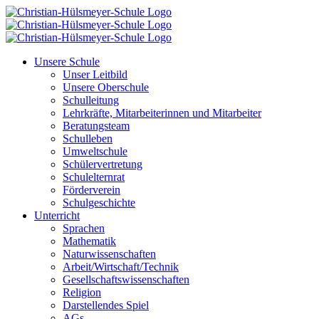
Zum
Inhalt
springen
Unsere Schule
Unser Leitbild
Unsere Oberschule
Schulleitung
Lehrkräfte, Mitarbeiterinnen und Mitarbeiter
Beratungsteam
Schulleben
Umweltschule
Schülervertretung
Schulelternrat
Förderverein
Schulgeschichte
Unterricht
Sprachen
Mathematik
Naturwissenschaften
Arbeit/Wirtschaft/Technik
Gesellschaftswissenschaften
Religion
Darstellendes Spiel
AGs