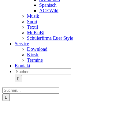
Spanisch
ACEWild
Musik
Sport
Textil
MuKuBi
Schülerfirma Euer Style
Service
Download
Kiosk
Termine
Kontakt
Suche
nach:
Suche
nach:
Zeige
grösseres
Bild