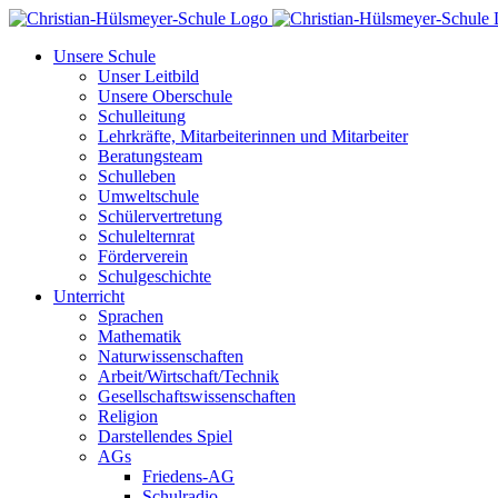
Zum
Inhalt
Unsere Schule
springen
Unser Leitbild
Unsere Oberschule
Schulleitung
Lehrkräfte, Mitarbeiterinnen und Mitarbeiter
Beratungsteam
Schulleben
Umweltschule
Schülervertretung
Schulelternrat
Förderverein
Schulgeschichte
Unterricht
Sprachen
Mathematik
Naturwissenschaften
Arbeit/Wirtschaft/Technik
Gesellschaftswissenschaften
Religion
Darstellendes Spiel
AGs
Friedens-AG
Schulradio