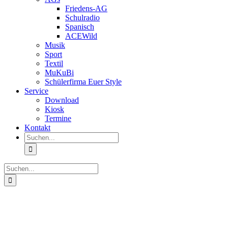
Friedens-AG
Schulradio
Spanisch
ACEWild
Musik
Sport
Textil
MuKuBi
Schülerfirma Euer Style
Service
Download
Kiosk
Termine
Kontakt
Suche
nach:
Suche
nach:
Zeige
grösseres
Bild