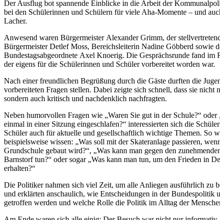
Der Ausflug bot spannende Einblicke in die Arbeit der Kommunalpoli
bei den Schülerinnen und Schülern für viele Aha-Momente – und auch
Lacher.
Anwesend waren Bürgermeister
Alexander Grimm
, der stellvertreten
Bürgermeister
Detlef
Moss
,
Bereichsleiterin
Nadine
Göbberd
sowie d
Bundestagsabgeordnete
Axel
Knoerig
. Die Gesprächsrunde fand im
der eigens für die Schülerinnen und Schüler vorbereitet worden war.
Nach einer freundlichen Begrüßung durch die Gäste durften die Jugen
vorbereiteten Fragen stellen. Dabei zeigte sich schnell, dass sie nicht 
sondern auch kritisch und nachdenklich nachfragten.
Neben humorvollen Fragen wie
„Waren Sie gut in der Schule?“
oder
einmal in einer Sitzung eingeschlafen?“
interessierten sich die Schüle
Schüler auch für aktuelle und gesellschaftlich wichtige Themen. So wo
beispielsweise wissen:
„Was soll mit der Skateranlage passieren, wen
Grundschule gebaut wird?“
,
„Was kann man gegen den zunehmenden
Barnstorf
tun?“
oder sogar
„Was kann man tun, um den Frieden in De
erhalten?“
Die Politiker nahmen sich viel Zeit, um alle Anliegen ausführlich zu 
und erklärten anschaulich, wie Entscheidungen in der Bundespolitik
getroffen werden und welche Rolle die Politik im Alltag der Menschen
Am Ende waren sich alle einig: Der Besuch war nicht nur informativ,