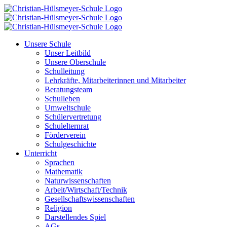
Zum
Inhalt
springen
Unsere Schule
Unser Leitbild
Unsere Oberschule
Schulleitung
Lehrkräfte, Mitarbeiterinnen und Mitarbeiter
Beratungsteam
Schulleben
Umweltschule
Schülervertretung
Schulelternrat
Förderverein
Schulgeschichte
Unterricht
Sprachen
Mathematik
Naturwissenschaften
Arbeit/Wirtschaft/Technik
Gesellschaftswissenschaften
Religion
Darstellendes Spiel
AGs